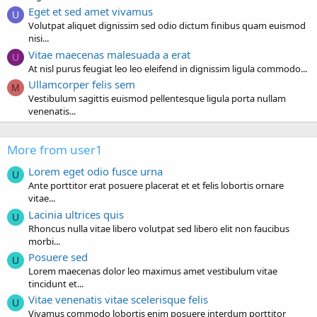
Eget et sed amet vivamus
U
Volutpat aliquet dignissim sed odio dictum finibus quam euismod
nisi...
Vitae maecenas malesuada a erat
U
At nisl purus feugiat leo leo eleifend in dignissim ligula commodo...
Ullamcorper felis sem
M
Vestibulum sagittis euismod pellentesque ligula porta nullam
venenatis...
More from user1
Lorem eget odio fusce urna
U
Ante porttitor erat posuere placerat et et felis lobortis ornare
vitae...
Lacinia ultrices quis
U
Rhoncus nulla vitae libero volutpat sed libero elit non faucibus
morbi...
Posuere sed
U
Lorem maecenas dolor leo maximus amet vestibulum vitae
tincidunt et...
Vitae venenatis vitae scelerisque felis
U
Vivamus commodo lobortis enim posuere interdum porttitor