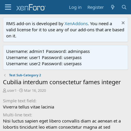
Log in
Register
RMS add-on is developed by
XenAddons
. You need a
valid license for it to use any of our add-ons that are based
on it.
Username: admin1 Password: adminpass
Username: user1 Password: userpass
Username: user2 Password: userpass
Test Sub-Category 2
Cubilia interdum consectetur fames integer
A
C
user1
Mar 16, 2020
d
r
Simple text field
d
e
e
a
Viverra tellus vitae lacinia
d
t
Multi-line text
b
e
Nisi luctus sapien eget libero convallis diam ac aenean et a
y
d
lobortis tincidunt leo etiam consectetur magna at sed
a