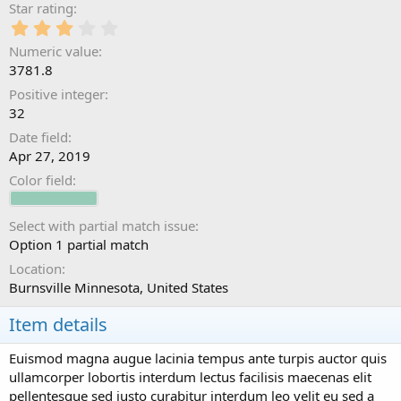
Star rating
3
.
Numeric value
0
3781.8
0
s
Positive integer
t
32
a
Date field
r
(
Apr 27, 2019
s
Color field
)
Select with partial match issue
Option 1 partial match
Location
Burnsville Minnesota, United States
Item details
Euismod magna augue lacinia tempus ante turpis auctor quis
ullamcorper lobortis interdum lectus facilisis maecenas elit
pellentesque sed justo curabitur interdum leo velit eu sed a