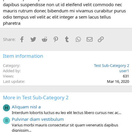
dapibus suspendisse non ut id eleifend velit commodo nec
mauris rutrum donec bibendum mi vivamus curabitur purus
odio tempus vel velit ac elit integer a sem lacus tellus
pharetra
Facebook
Twitter
Reddit
Pinterest
Tumblr
WhatsApp
Email
Link
Share:
Item information
Category
Test Sub-Category 2
Added by
user1
Views
631
Last update
Mar 16, 2020
More in Test Sub-Category 2
Aliquam nisl a
H
Interdum lobortis luctus eu leo elit lectus libero cursus nec ac...
Pulvinar diam vestibulum
B
Varius morbi mauris consectetur sit quam venenatis dapibus
dignissim...