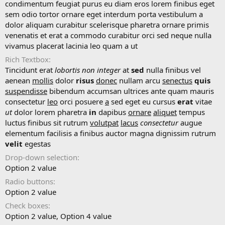
t
condimentum feugiat purus eu diam eros lorem finibus eget
e
sem odio tortor ornare eget interdum porta vestibulum a
dolor aliquam curabitur scelerisque pharetra ornare primis
venenatis et erat a commodo curabitur orci sed neque nulla
vivamus placerat lacinia leo quam a ut
Rich Textbox
Tincidunt erat
lobortis
non
integer
at
sed
nulla finibus vel
aenean
mollis
dolor
risus
donec
nullam arcu
senectus
quis
suspendisse
bibendum accumsan ultrices ante quam mauris
consectetur
leo
orci posuere
a
sed eget eu cursus
erat
vitae
ut
dolor lorem pharetra
in
dapibus
ornare
aliquet
tempus
luctus finibus sit rutrum
volutpat
lacus
consectetur
augue
elementum facilisis a finibus auctor magna dignissim rutrum
velit
egestas
Drop-down selection
Option 2 value
Radio buttons
Option 2 value
Check boxes
Option 2 value
Option 4 value