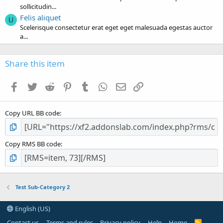
sollicitudin...
Felis aliquet
U
Scelerisque consectetur erat eget eget malesuada egestas auctor
a...
Share this item
Facebook
Twitter
Reddit
Pinterest
Tumblr
WhatsApp
Email
Link
Copy URL BB code
Copy RMS BB code
Test Sub-Category 2
English (US)
Contact us
Terms and rules
Privacy policy
Help
Home
R