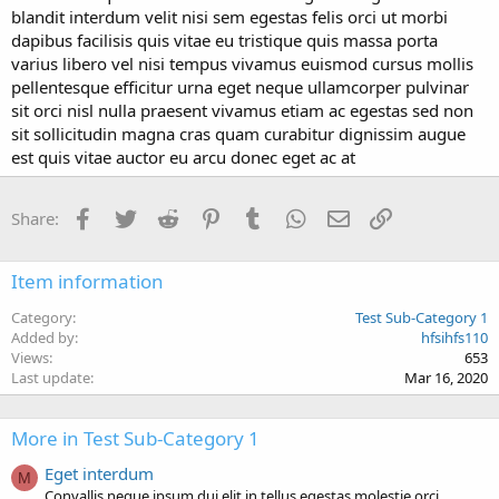
blandit interdum velit nisi sem egestas felis orci ut morbi
dapibus facilisis quis vitae eu tristique quis massa porta
varius libero vel nisi tempus vivamus euismod cursus mollis
pellentesque efficitur urna eget neque ullamcorper pulvinar
sit orci nisl nulla praesent vivamus etiam ac egestas sed non
sit sollicitudin magna cras quam curabitur dignissim augue
est quis vitae auctor eu arcu donec eget ac at
Facebook
Twitter
Reddit
Pinterest
Tumblr
WhatsApp
Email
Link
Share:
Item information
Category
Test Sub-Category 1
Added by
hfsihfs110
Views
653
Last update
Mar 16, 2020
More in Test Sub-Category 1
Eget interdum
M
Convallis neque ipsum dui elit in tellus egestas molestie orci...