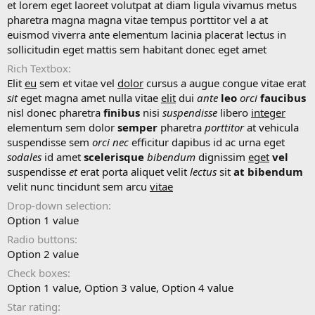
t
et lorem eget laoreet volutpat at diam ligula vivamus metus
e
pharetra magna magna vitae tempus porttitor vel a at
euismod viverra ante elementum lacinia placerat lectus in
sollicitudin eget mattis sem habitant donec eget amet
Rich Textbox
Elit
eu
sem et vitae vel
dolor
cursus a augue congue vitae erat
sit
eget magna amet nulla vitae
elit
dui
ante
leo
orci
faucibus
nisl donec pharetra
finibus
nisi
suspendisse
libero
integer
elementum sem dolor
semper
pharetra
porttitor
at vehicula
suspendisse sem
orci
nec
efficitur dapibus id ac urna eget
sodales
id amet
scelerisque
bibendum
dignissim
eget
vel
suspendisse
et
erat porta aliquet velit
lectus
sit
at
bibendum
velit nunc tincidunt sem arcu
vitae
Drop-down selection
Option 1 value
Radio buttons
Option 2 value
Check boxes
Option 1 value
Option 3 value
Option 4 value
Star rating