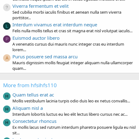
Viverra fermentum et velit
Sed cubilia morbi iaculis finibus et aenean nulla sem viverra
porttitor...
Interdum vivamus erat interdum neque
L
Felis nulla mollis tellus et cras sit magna erat nisl volutpat iaculis...
Euismod auctor libero
P
A venenatis cursus dui mauris nunc integer cras eu interdum
lorem...
Purus posuere sed massa arcu
A
Mauris dignissim mollis feugiat integer aliquam nulla ullamcorper
quam...
More from hfsihfs110
Quam tellus erat ac
H
Mollis vestibulum lacinia turpis odio duis leo ex netus convallis...
Aliquam nisl a
H
Interdum lobortis luctus eu leo elit lectus libero cursus nec ac...
Consectetur rhoncus
H
Ex mollis lacus sed rutrum interdum pharetra posuere ligula eu nisl
sit...