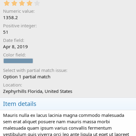
4
.
Numeric value
0
1358.2
0
s
Positive integer
t
51
a
Date field
r
(
Apr 8, 2019
s
Color field
)
Select with partial match issue
Option 1 partial match
Location
Zephyrhills Florida, United States
Item details
Mauris nulla ex lacus lacinia magna commodo malesuada
sem erat aliquet posuere nam mauris massa morbi
malesuada quam ipsum varius convallis fermentum
vestibulum quis viverra orci leo ante ligula ut eget ut laoreet