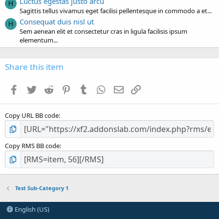
Luctus egestas justo arcu
H
Sagittis tellus vivamus eget facilisi pellentesque in commodo a et...
Consequat duis nisl ut
H
Sem aenean elit et consectetur cras in ligula facilisis ipsum
elementum...
Share this item
Facebook
Twitter
Reddit
Pinterest
Tumblr
WhatsApp
Email
Link
Copy URL BB code
Copy RMS BB code
Test Sub-Category 1
English (US)