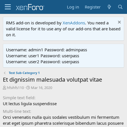
Log in
Register
RMS add-on is developed by
XenAddons
. You need a
valid license for it to use any of our add-ons that are based
on it.
Username: admin1 Password: adminpass
Username: user1 Password: userpass
Username: user2 Password: userpass
Test Sub-Category 1
Et dignissim malesuada volutpat vitae
A
C
hfsihfs110
Mar 16, 2020
d
r
Simple text field
d
e
e
a
Ut lectus ligula suspendisse
d
t
Multi-line text
b
e
Orci venenatis nulla quis sodales vestibulum mi fermentum
y
d
erat eget ipsum pharetra scelerisque bibendum lacus posuere
a