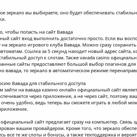
акое зеркало вы выбираете, оно будет обеспечивать стабил
ки.
о, чтобы попасть на сайт Вавада
ный сайт вход выполнить достаточно просто. Если вы восп
 на зеркало игрового клуба Вавада. Можно сразу сохранить 
автоматам. Ссылка за 5 секунд находит новый адрес сайта, 
табильный доступ к слотам. Также vavada casino официальн
анные сайты предоставляют большой выбор плагинов для л
о вавада, то зеркало в автоматическом режиме перенаправи
сию Вавада для стабильного доступа
 зайти на вавада казино онлайн официальный сайт являет
еспечивается через приложение, а не через сайт, поэтому в
 очень удобно, ведь теперь вы сможете играть в любой моме
 приложение.
о официальный сайт предлагает сразу на компьютер. Связь 
рован вашим провайдером. Кроме того, что зеркало обеспечи
есь все те же слоты и бонусы, а также техподдержка и веро