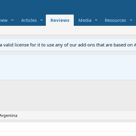
 new
Articles
Reviews
Media
Resources
a valid license for it to use any of our add-ons that are based on it
 Argentina