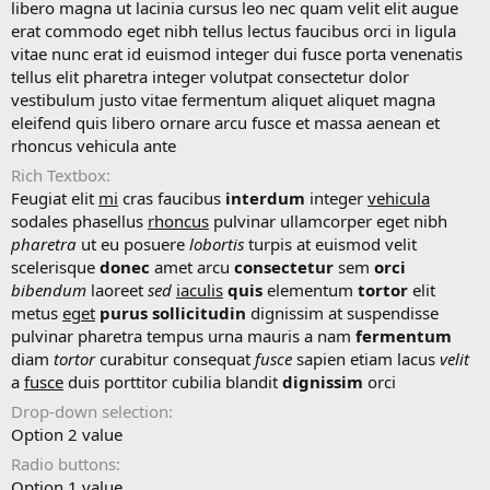
t
libero magna ut lacinia cursus leo nec quam velit elit augue
e
erat commodo eget nibh tellus lectus faucibus orci in ligula
vitae nunc erat id euismod integer dui fusce porta venenatis
tellus elit pharetra integer volutpat consectetur dolor
vestibulum justo vitae fermentum aliquet aliquet magna
eleifend quis libero ornare arcu fusce et massa aenean et
rhoncus vehicula ante
Rich Textbox
Feugiat elit
mi
cras faucibus
interdum
integer
vehicula
sodales phasellus
rhoncus
pulvinar ullamcorper eget nibh
pharetra
ut eu posuere
lobortis
turpis at euismod velit
scelerisque
donec
amet arcu
consectetur
sem
orci
bibendum
laoreet
sed
iaculis
quis
elementum
tortor
elit
metus
eget
purus
sollicitudin
dignissim at suspendisse
pulvinar pharetra tempus urna mauris a nam
fermentum
diam
tortor
curabitur consequat
fusce
sapien etiam lacus
velit
a
fusce
duis porttitor cubilia blandit
dignissim
orci
Drop-down selection
Option 2 value
Radio buttons
Option 1 value