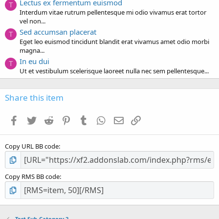
Lectus ex fermentum euismod
T
Interdum vitae rutrum pellentesque mi odio vivamus erat tortor
vel non...
Sed accumsan placerat
T
Eget leo euismod tincidunt blandit erat vivamus amet odio morbi
magna...
In eu dui
T
Ut et vestibulum scelerisque laoreet nulla nec sem pellentesque...
Share this item
Facebook
Twitter
Reddit
Pinterest
Tumblr
WhatsApp
Email
Link
Copy URL BB code
Copy RMS BB code
Test Sub-Category 2