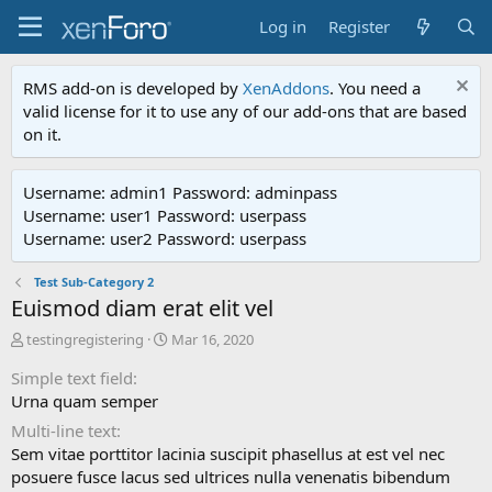
Log in
Register
RMS add-on is developed by
XenAddons
. You need a
valid license for it to use any of our add-ons that are based
on it.
Username: admin1 Password: adminpass
Username: user1 Password: userpass
Username: user2 Password: userpass
Test Sub-Category 2
Euismod diam erat elit vel
A
C
testingregistering
Mar 16, 2020
d
r
Simple text field
d
e
e
a
Urna quam semper
d
t
Multi-line text
b
e
Sem vitae porttitor lacinia suscipit phasellus at est vel nec
y
d
posuere fusce lacus sed ultrices nulla venenatis bibendum
a