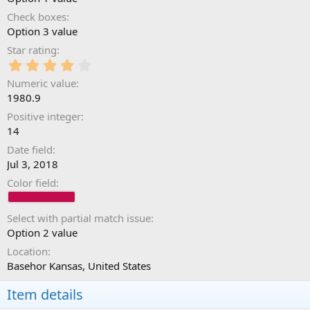
Check boxes
Option 3 value
Star rating
4
.
Numeric value
0
1980.9
0
s
Positive integer
t
14
a
Date field
r
(
Jul 3, 2018
s
Color field
)
Select with partial match issue
Option 2 value
Location
Basehor Kansas, United States
Item details