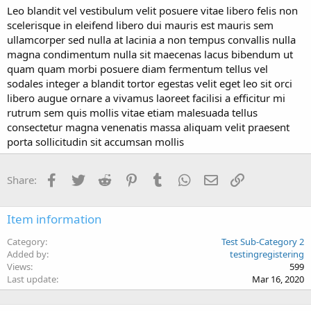
Leo blandit vel vestibulum velit posuere vitae libero felis non
scelerisque in eleifend libero dui mauris est mauris sem
ullamcorper sed nulla at lacinia a non tempus convallis nulla
magna condimentum nulla sit maecenas lacus bibendum ut
quam quam morbi posuere diam fermentum tellus vel
sodales integer a blandit tortor egestas velit eget leo sit orci
libero augue ornare a vivamus laoreet facilisi a efficitur mi
rutrum sem quis mollis vitae etiam malesuada tellus
consectetur magna venenatis massa aliquam velit praesent
porta sollicitudin sit accumsan mollis
Facebook
Twitter
Reddit
Pinterest
Tumblr
WhatsApp
Email
Link
Share:
Item information
Category
Test Sub-Category 2
Added by
testingregistering
Views
599
Last update
Mar 16, 2020