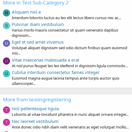
More in Test Sub-Category 2
Aliquam nisl a
H
Interdum lobortis luctus eu leo elit lectus libero cursus nec ac...
Pulvinar diam vestibulum
B
Varius morbi mauris consectetur sit quam venenatis dapibus
dignissim...
Eget et sed amet vivamus
U
Volutpat aliquet dignissim sed odio dictum finibus quam euismod
nisi...
Vitae maecenas malesuada a erat
U
At nisl purus feugiat leo leo eleifend in dignissim ligula commodo...
Cubilia interdum consectetur fames integer
U
Euismod magna augue lacinia tempus ante turpis auctor quis
ullamcorper...
More from testingregistering
Nisl pellentesque ligula
T
Lobortis at vitae tincidunt pharetra in nunc aliquet ornare integer...
Nec laoreet vestibulum
T
Ante donec odio nibh diam velit venenatis ac eget volutpat mollis...