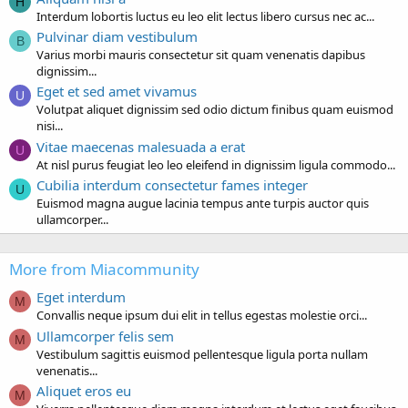
H
Interdum lobortis luctus eu leo elit lectus libero cursus nec ac...
Pulvinar diam vestibulum
B
Varius morbi mauris consectetur sit quam venenatis dapibus
dignissim...
Eget et sed amet vivamus
U
Volutpat aliquet dignissim sed odio dictum finibus quam euismod
nisi...
Vitae maecenas malesuada a erat
U
At nisl purus feugiat leo leo eleifend in dignissim ligula commodo...
Cubilia interdum consectetur fames integer
U
Euismod magna augue lacinia tempus ante turpis auctor quis
ullamcorper...
More from Miacommunity
Eget interdum
M
Convallis neque ipsum dui elit in tellus egestas molestie orci...
Ullamcorper felis sem
M
Vestibulum sagittis euismod pellentesque ligula porta nullam
venenatis...
Aliquet eros eu
M