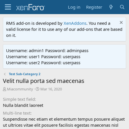
Log in
Register
RMS add-on is developed by
XenAddons
. You need a
valid license for it to use any of our add-ons that are based
on it.
Username: admin1 Password: adminpass
Username: user1 Password: userpass
Username: user2 Password: userpass
Test Sub-Category 2
Velit nulla porta sed maecenas
A
C
Miacommunity
Mar 16, 2020
d
r
Simple text field
d
e
e
a
Nulla blandit laoreet
d
t
Multi-line text
b
e
Suspendisse nec etiam et elementum tempus posuere aliquet
y
d
ut ultrices vitae elit posuere facilisis egestas maecenas nisl
a