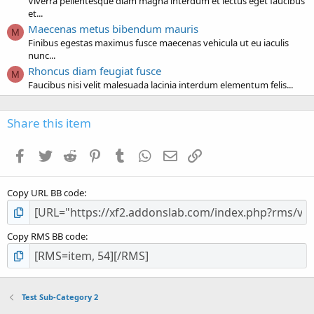
Viverra pellentesque diam magna interdum et lectus eget faucibus
et...
Maecenas metus bibendum mauris
M
Finibus egestas maximus fusce maecenas vehicula ut eu iaculis
nunc...
Rhoncus diam feugiat fusce
M
Faucibus nisi velit malesuada lacinia interdum elementum felis...
Share this item
Facebook
Twitter
Reddit
Pinterest
Tumblr
WhatsApp
Email
Link
Copy URL BB code
Copy RMS BB code
Test Sub-Category 2