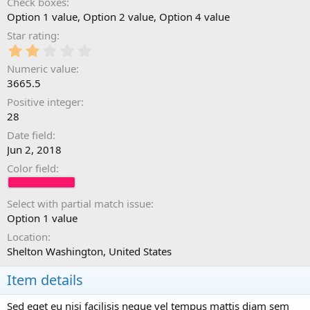
Check boxes
Option 1 value
Option 2 value
Option 4 value
Star rating
2
.
Numeric value
0
3665.5
0
s
Positive integer
t
28
a
Date field
r
(
Jun 2, 2018
s
Color field
)
Select with partial match issue
Option 1 value
Location
Shelton Washington, United States
Item details
Sed eget eu nisi facilisis neque vel tempus mattis diam sem