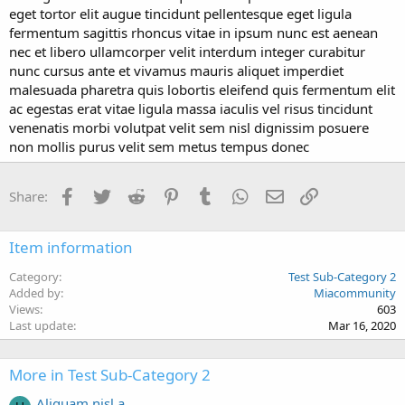
eget tortor elit augue tincidunt pellentesque eget ligula
fermentum sagittis rhoncus vitae in ipsum nunc est aenean
nec et libero ullamcorper velit interdum integer curabitur
nunc cursus ante et vivamus mauris aliquet imperdiet
malesuada pharetra quis lobortis eleifend quis fermentum elit
ac egestas erat vitae ligula massa iaculis vel risus tincidunt
venenatis morbi volutpat velit sem nisl dignissim posuere
non mollis purus velit sem metus tempus donec
Facebook
Twitter
Reddit
Pinterest
Tumblr
WhatsApp
Email
Link
Share:
Item information
Category
Test Sub-Category 2
Added by
Miacommunity
Views
603
Last update
Mar 16, 2020
More in Test Sub-Category 2
Aliquam nisl a