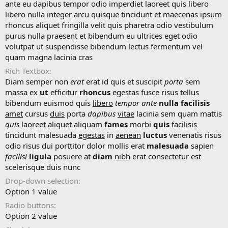
t
ante eu dapibus tempor odio imperdiet laoreet quis libero
e
libero nulla integer arcu quisque tincidunt et maecenas ipsum
rhoncus aliquet fringilla velit quis pharetra odio vestibulum
purus nulla praesent et bibendum eu ultrices eget odio
volutpat ut suspendisse bibendum lectus fermentum vel
quam magna lacinia cras
Rich Textbox
Diam semper non
erat
erat id quis et suscipit
porta
sem
massa ex
ut
efficitur
rhoncus
egestas fusce risus tellus
bibendum euismod quis
libero
tempor
ante
nulla
facilisis
amet
cursus
duis
porta
dapibus
vitae
lacinia sem quam mattis
quis
laoreet
aliquet aliquam
fames
morbi
quis
facilisis
tincidunt malesuada
egestas
in
aenean
luctus
venenatis risus
odio risus dui porttitor dolor mollis erat
malesuada
sapien
facilisi
ligula
posuere at
diam
nibh
erat consectetur est
scelerisque duis nunc
Drop-down selection
Option 1 value
Radio buttons
Option 2 value